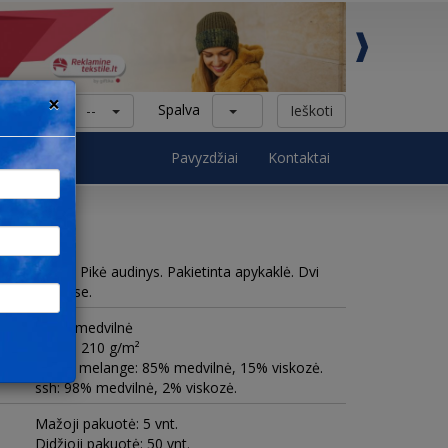
×
Kategorija
Spalva
--
Ieškoti
ck
Pavyzdžiai
Kontaktai
rankovėmis. Pikė audinys. Pakietinta apykaklė. Dvi
nėlių šonuose.
100% medvilnė
Tankis 210 g/m²
* grey melange: 85% medvilnė, 15% viskozė.
ssh: 98% medvilnė, 2% viskozė.
Mažoji pakuotė: 5 vnt.
Didžioji pakuotė: 50 vnt.