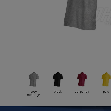
grey
black
burgundy
gold
melange