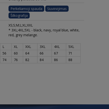
Perkeliamoji spauda
Siuvinėjimas
Šilkografija
XS;S;M;L;XL;XXL
* 3XL;4XL;5XL - black, navy, royal blue, white,
red, grey melange.
L
XL
XXL
3XL
4XL
5XL
56
60
64
66
67
71
74
76
82
84
86
88