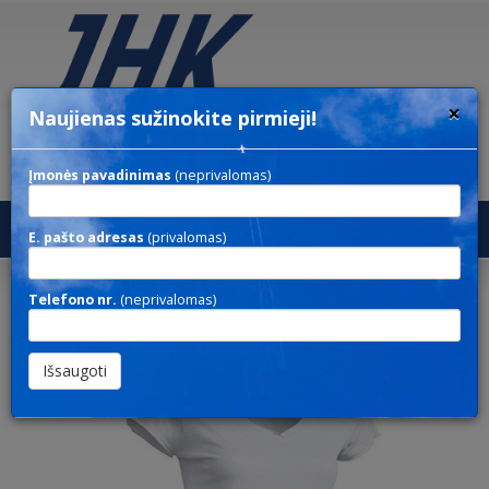
×
Naujienas sužinokite pirmieji!
Įmonės pavadinimas
(neprivalomas)
Toggl
E. pašto adresas
(privalomas)
navig
Sicilia #TSUL SCL
Telefono nr.
(neprivalomas)