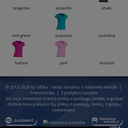
tangerine
pistachio
khaki
mint green
turquoise
royal blue
fuchsia
pink
mustard
© 2013-2026 by
Giftika - verslo dovanos ir reklaminė tekstilė
|
Prenumerata
|
E.prekybos taisyklės
Visi šioje svetainėje esantys prekių ir paslaugų ženklai, logotipai
išimtine teise priklauso šių prekių ir paslaugų ženklų, logotipų
savininkams.