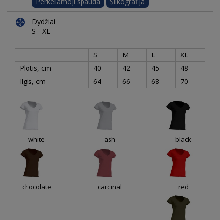
Perkeliamoji spauda
Šilkografija
Dydžiai
S - XL
S
M
L
XL
Plotis, cm
40
42
45
48
Ilgis, cm
64
66
68
70
white
ash
black
chocolate
cardinal
red