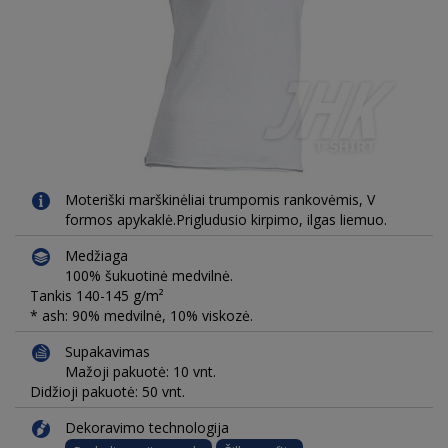
Moteriški marškinėliai trumpomis rankovėmis, V
formos apykaklė.Prigludusio kirpimo, ilgas liemuo.
Medžiaga
100% šukuotinė medvilnė.
Tankis 140-145 g/m²
* ash: 90% medvilnė, 10% viskozė.
Supakavimas
Mažoji pakuotė: 10 vnt.
Didžioji pakuotė: 50 vnt.
Dekoravimo technologija