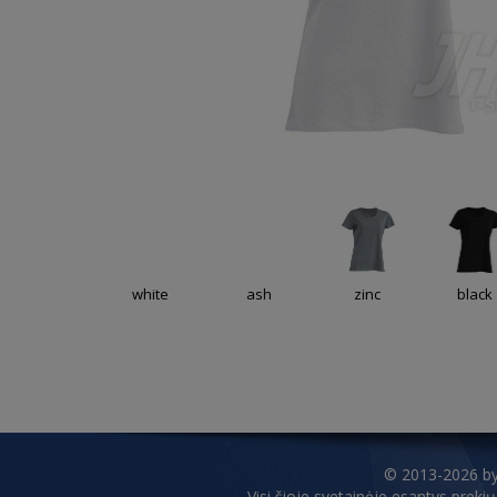
white
ash
zinc
black
© 2013-2026 b
Visi šioje svetainėje esantys prekių