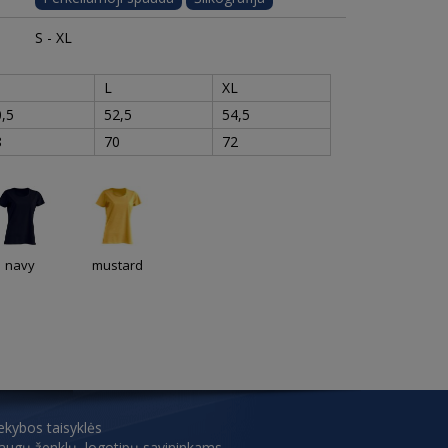
S - XL
L
XL
,5
52,5
54,5
8
70
72
navy
mustard
ekybos taisyklės
aslaugų ženklų, logotipų savininkams.