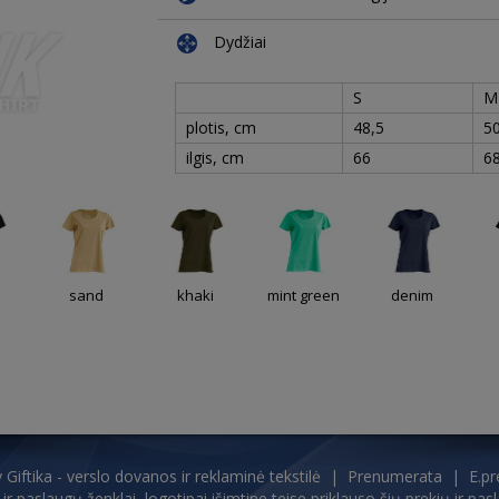
Dydžiai
S
M
plotis, cm
48,5
50
ilgis, cm
66
6
sand
khaki
mint green
denim
y
Giftika - verslo dovanos ir reklaminė tekstilė
|
Prenumerata
|
E.pr
 ir paslaugų ženklai, logotipai išimtine teise priklauso šių prekių ir p