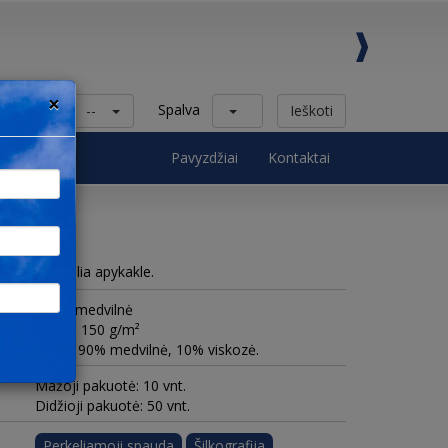
×
Kategorija
Spalva
--
Ieškoti
ck
Pavyzdžiai
Kontaktai
vėmis, apvalia apykakle.
100% medvilnė
Tankis 150 g/m²
* Ash: 90% medvilnė, 10% viskozė.
Mažoji pakuotė: 10 vnt.
Didžioji pakuotė: 50 vnt.
Perkeliamoji spauda
Šilkografija