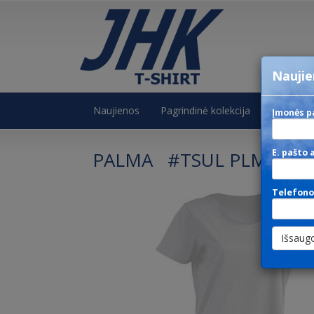
Naujie
Naujienos
Pagrindinė kolekcija
Žiemos ko
Įmonės p
E. pašto 
PALMA #TSUL PLM
Telefono